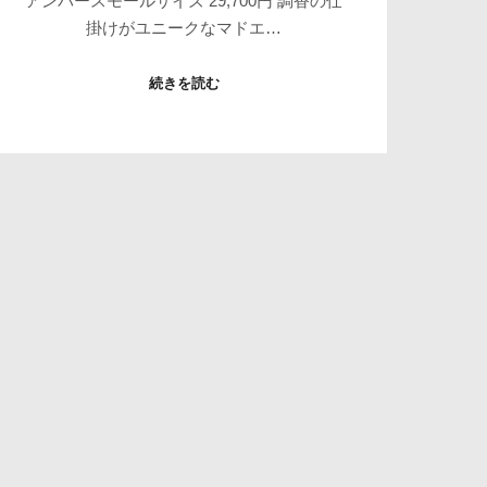
アンバースモールサイズ 29,700円 調香の仕
掛けがユニークなマドエ…
続きを読む