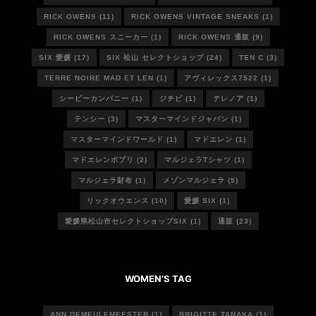
RICK OWENS
(11)
RICK OWENS VINTAGE SNEAKS
(1)
RICK OWENS スニーカー
(1)
RICK OWENS 通販
(9)
SIX 愛媛
(17)
SIX 松山 セレクトショップ
(24)
TEN C
(3)
TERRE NOIRE MAD ET LEN
(1)
アヴィレックス7522
(1)
シーピーカンパニー
(1)
ジチピ
(1)
テレノア
(1)
テンシー
(3)
マスターマインドジャパン
(1)
マスターマインドワールド
(1)
マドエレン
(1)
マドエレンポプリ
(2)
マルジェラTシャツ
(1)
マルジェラ財布
(1)
メゾンマルジェラ
(5)
リックオウエンス
(10)
愛媛 SIX
(1)
愛媛県松山市セレクトショップSIX
(1)
通販
(23)
WOMEN’S TAG
ANN DEMEULEMEESTER
(1)
BRIGITTE TANAKA
(1)