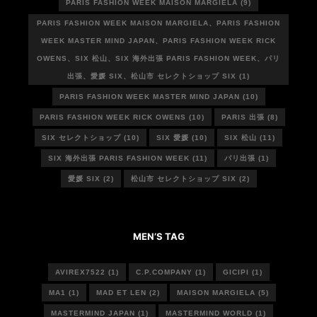
PARIS FASHION WEEK MAISON MARGIELA
(9)
PARIS FASHION WEEK MAISON MARGIELA、PARIS FASHION
WEEK MASTER MIND JAPAN、PARIS FASHION WEEK RICK
OWENS、SIX 松山、SIX 海外出張 PARIS FASHION WEEK、パリ
出張、愛媛 SIX、松山市 セレクトショップ SIX
(1)
PARIS FASHION WEEK MASTER MIND JAPAN
(10)
PARIS FASHION WEEK RICK OWENS
(10)
PARIS 出張
(8)
SIX セレクトショップ
(10)
SIX 愛媛
(10)
SIX 松山
(11)
SIX 海外出張 PARIS FASHION WEEK
(11)
パリ出張
(1)
愛媛 SIX
(2)
松山市 セレクトショップ SIX
(2)
MEN’S TAG
AVIREX7522
(1)
C.P.COMPANY
(1)
GICIPI
(1)
MA1
(1)
MAD ET LEN
(2)
MAISON MARGIELA
(5)
MASTERMIND JAPAN
(1)
MASTERMIND WORLD
(1)