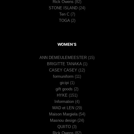
Rick Owens
(82)
STONE ISLAND
(24)
Ten C
(7)
TOGA
(2)
WOMEN’S
ANN DEMEULEMEESTER
(15)
BRIGITTE TANAKA
(1)
CASEY CASEY
(12)
formuniform
(11)
gicipi
(1)
gift goods
(2)
HYKE
(151)
Information
(4)
MAD et LEN
(29)
Maison Margiela
(54)
Masnou design
(24)
QUIITO
(3)
Rick Owens
(82)