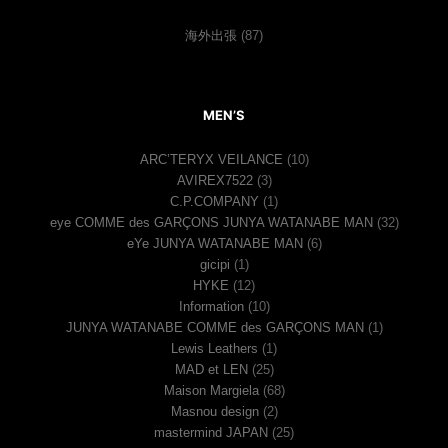
海外出張
(87)
MEN’S
ARC’TERYX VEILANCE
(10)
AVIREX7522
(3)
C.P.COMPANY
(1)
eye COMME des GARÇONS JUNYA WATANABE MAN
(32)
eYe JUNYA WATANABE MAN
(6)
gicipi
(1)
HYKE
(12)
Information
(10)
JUNYA WATANABE COMME des GARÇONS MAN
(1)
Lewis Leathers
(1)
MAD et LEN
(25)
Maison Margiela
(68)
Masnou design
(2)
mastermind JAPAN
(25)