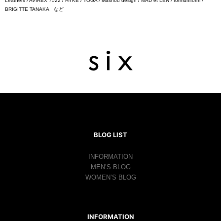
Leathers / AVIREX 7522 / HYKE / TOGA / Masnou design / MAD et LEN / formuniform /
BRIGITTE TANAKA など
BLOG LIST
INFORMATION
MEN’S BLOG
WOMEN’S BLOG
INFORMATION