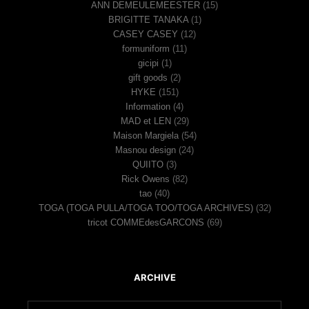
ANN DEMEULEMEESTER
(15)
BRIGITTE TANAKA
(1)
CASEY CASEY
(12)
formuniform
(11)
gicipi
(1)
gift goods
(2)
HYKE
(151)
Information
(4)
MAD et LEN
(29)
Maison Margiela
(54)
Masnou design
(24)
QUIITO
(3)
Rick Owens
(82)
tao
(40)
TOGA (TOGA PULLA/TOGA TOO/TOGA ARCHIVES)
(32)
tricot COMMEdesGARCONS
(69)
ARCHIVE
ア