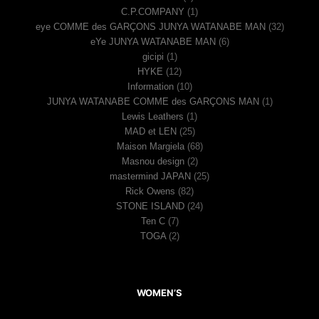
C.P.COMPANY
(1)
eye COMME des GARÇONS JUNYA WATANABE MAN
(32)
eYe JUNYA WATANABE MAN
(6)
gicipi
(1)
HYKE
(12)
Information
(10)
JUNYA WATANABE COMME des GARÇONS MAN
(1)
Lewis Leathers
(1)
MAD et LEN
(25)
Maison Margiela
(68)
Masnou design
(2)
mastermind JAPAN
(25)
Rick Owens
(82)
STONE ISLAND
(24)
Ten C
(7)
TOGA
(2)
WOMEN’S