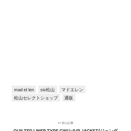
mad et len
six松山
マドエレン
松山セレクトショップ
通販
前の記事
QUILTED LINER TYPE CWU-9/P JACKET(ジェンダ