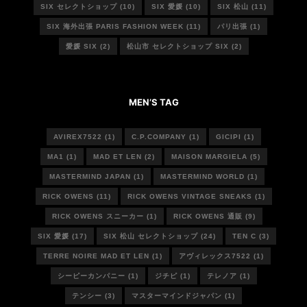
SIX セレクトショップ
(10)
SIX 愛媛
(10)
SIX 松山
(11)
SIX 海外出張 PARIS FASHION WEEK
(11)
パリ出張
(1)
愛媛 SIX
(2)
松山市 セレクトショップ SIX
(2)
MEN’S TAG
AVIREX7522
(1)
C.P.COMPANY
(1)
GICIPI
(1)
MA1
(1)
MAD ET LEN
(2)
MAISON MARGIELA
(5)
MASTERMIND JAPAN
(1)
MASTERMIND WORLD
(1)
RICK OWENS
(11)
RICK OWENS VINTAGE SNEAKS
(1)
RICK OWENS スニーカー
(1)
RICK OWENS 通販
(9)
SIX 愛媛
(17)
SIX 松山 セレクトショップ
(24)
TEN C
(3)
TERRE NOIRE MAD ET LEN
(1)
アヴィレックス7522
(1)
シーピーカンパニー
(1)
ジチピ
(1)
テレノア
(1)
テンシー
(3)
マスターマインドジャパン
(1)