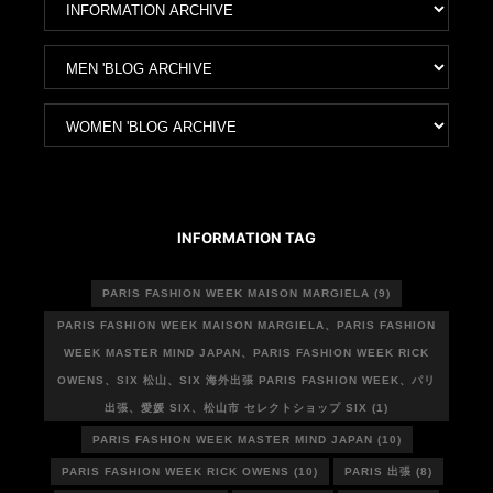
ー
カ
ア
イ
ー
ブ
カ
ア
イ
ー
ブ
カ
イ
ブ
INFORMATION TAG
PARIS FASHION WEEK MAISON MARGIELA
(9)
PARIS FASHION WEEK MAISON MARGIELA、PARIS FASHION
WEEK MASTER MIND JAPAN、PARIS FASHION WEEK RICK
OWENS、SIX 松山、SIX 海外出張 PARIS FASHION WEEK、パリ
出張、愛媛 SIX、松山市 セレクトショップ SIX
(1)
PARIS FASHION WEEK MASTER MIND JAPAN
(10)
PARIS FASHION WEEK RICK OWENS
(10)
PARIS 出張
(8)