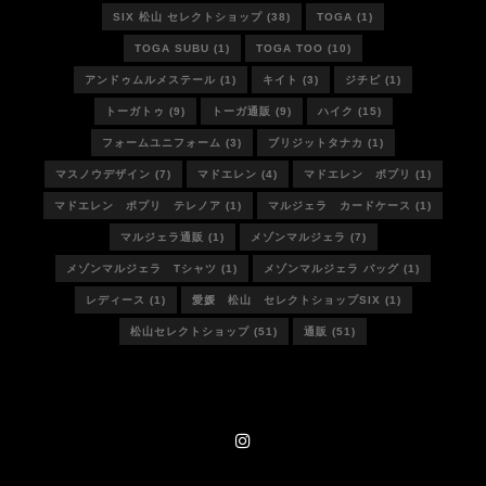
SIX 松山 セレクトショップ
(38)
TOGA
(1)
TOGA SUBU
(1)
TOGA TOO
(10)
アンドゥムルメステール
(1)
キイト
(3)
ジチピ
(1)
トーガトゥ
(9)
トーガ通販
(9)
ハイク
(15)
フォームユニフォーム
(3)
ブリジットタナカ
(1)
マスノウデザイン
(7)
マドエレン
(4)
マドエレン ポプリ
(1)
マドエレン ポプリ テレノア
(1)
マルジェラ カードケース
(1)
マルジェラ通販
(1)
メゾンマルジェラ
(7)
メゾンマルジェラ Tシャツ
(1)
メゾンマルジェラ バッグ
(1)
レディース
(1)
愛媛 松山 セレクトショップSIX
(1)
松山セレクトショップ
(51)
通販
(51)