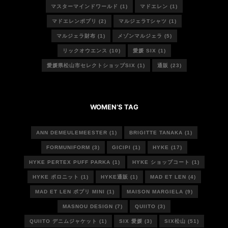
マスターマインドワールド
(1)
マドエレン
(1)
マドエレンポプリ
(2)
マルジェラTシャツ
(1)
マルジェラ財布
(1)
メゾンマルジェラ
(5)
リックオウエンス
(10)
愛媛 SIX
(1)
愛媛県松山市セレクトショップSIX
(1)
通販
(23)
WOMEN’S TAG
ANN DEMEULEMEESTER
(1)
BRIGITTE TANAKA
(1)
FORMUNIFORM
(3)
GICIPI
(1)
HYKE
(17)
HYKE PERTEX PUFF PARKA
(1)
HYKE ショップコート
(1)
HYKE ポロニット
(1)
HYKE通販
(1)
MAD ET LEN
(4)
MAD ET LEN ポプリ MINI
(1)
MAISON MARGIELA
(9)
MASNOU DESIGN
(7)
QUIITO
(3)
QUIITO デニムジャケット
(1)
SIX 愛媛
(3)
SIX松山
(51)