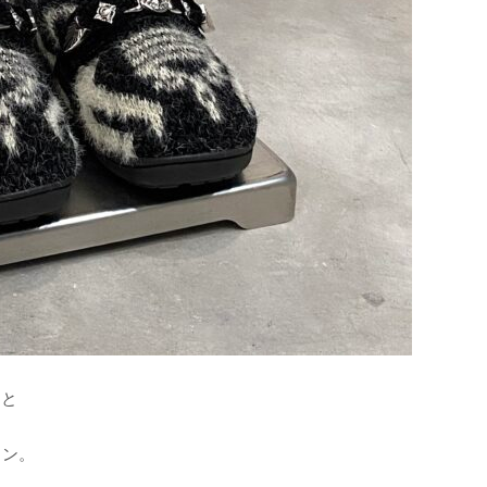
Uと
ョン。