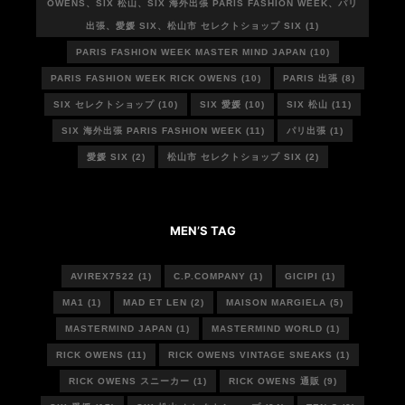
OWENS、SIX 松山、SIX 海外出張 PARIS FASHION WEEK、パリ
出張、愛媛 SIX、松山市 セレクトショップ SIX
(1)
PARIS FASHION WEEK MASTER MIND JAPAN
(10)
PARIS FASHION WEEK RICK OWENS
(10)
PARIS 出張
(8)
SIX セレクトショップ
(10)
SIX 愛媛
(10)
SIX 松山
(11)
SIX 海外出張 PARIS FASHION WEEK
(11)
パリ出張
(1)
愛媛 SIX
(2)
松山市 セレクトショップ SIX
(2)
MEN’S TAG
AVIREX7522
(1)
C.P.COMPANY
(1)
GICIPI
(1)
MA1
(1)
MAD ET LEN
(2)
MAISON MARGIELA
(5)
MASTERMIND JAPAN
(1)
MASTERMIND WORLD
(1)
RICK OWENS
(11)
RICK OWENS VINTAGE SNEAKS
(1)
RICK OWENS スニーカー
(1)
RICK OWENS 通販
(9)