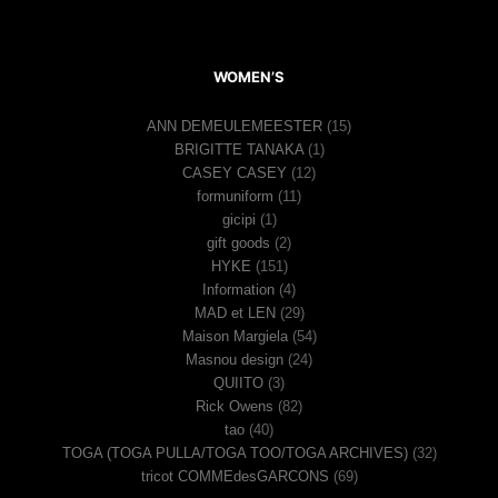
WOMEN’S
ANN DEMEULEMEESTER
(15)
BRIGITTE TANAKA
(1)
CASEY CASEY
(12)
formuniform
(11)
gicipi
(1)
gift goods
(2)
HYKE
(151)
Information
(4)
MAD et LEN
(29)
Maison Margiela
(54)
Masnou design
(24)
QUIITO
(3)
Rick Owens
(82)
tao
(40)
TOGA (TOGA PULLA/TOGA TOO/TOGA ARCHIVES)
(32)
tricot COMMEdesGARCONS
(69)