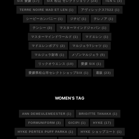
SIX 愛媛
(17)
SIX 松山 セレクトショップ
(24)
TEN C
(3)
TERRE NOIRE MAD ET LEN
(1)
アヴィレックス7522
(1)
シーピーカンパニー
(1)
ジチピ
(1)
テレノア
(1)
テンシー
(3)
マスターマインドジャパン
(1)
マスターマインドワールド
(1)
マドエレン
(1)
マドエレンポプリ
(2)
マルジェラTシャツ
(1)
マルジェラ財布
(1)
メゾンマルジェラ
(5)
リックオウエンス
(10)
愛媛 SIX
(1)
愛媛県松山市セレクトショップSIX
(1)
通販
(23)
WOMEN’S TAG
ANN DEMEULEMEESTER
(1)
BRIGITTE TANAKA
(1)
FORMUNIFORM
(3)
GICIPI
(1)
HYKE
(17)
HYKE PERTEX PUFF PARKA
(1)
HYKE ショップコート
(1)