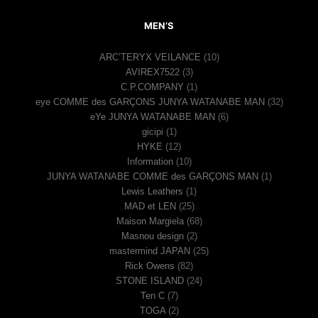
MEN’S
ARC’TERYX VEILANCE
(10)
AVIREX7522
(3)
C.P.COMPANY
(1)
eye COMME des GARÇONS JUNYA WATANABE MAN
(32)
eYe JUNYA WATANABE MAN
(6)
gicipi
(1)
HYKE
(12)
Information
(10)
JUNYA WATANABE COMME des GARÇONS MAN
(1)
Lewis Leathers
(1)
MAD et LEN
(25)
Maison Margiela
(68)
Masnou design
(2)
mastermind JAPAN
(25)
Rick Owens
(82)
STONE ISLAND
(24)
Ten C
(7)
TOGA
(2)