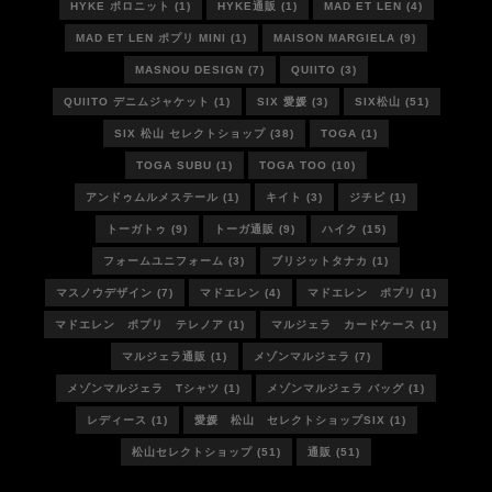
HYKE ポロニット
(1)
HYKE通販
(1)
MAD ET LEN
(4)
MAD ET LEN ポプリ MINI
(1)
MAISON MARGIELA
(9)
MASNOU DESIGN
(7)
QUIITO
(3)
QUIITO デニムジャケット
(1)
SIX 愛媛
(3)
SIX松山
(51)
SIX 松山 セレクトショップ
(38)
TOGA
(1)
TOGA SUBU
(1)
TOGA TOO
(10)
アンドゥムルメステール
(1)
キイト
(3)
ジチピ
(1)
トーガトゥ
(9)
トーガ通販
(9)
ハイク
(15)
フォームユニフォーム
(3)
ブリジットタナカ
(1)
マスノウデザイン
(7)
マドエレン
(4)
マドエレン ポプリ
(1)
マドエレン ポプリ テレノア
(1)
マルジェラ カードケース
(1)
マルジェラ通販
(1)
メゾンマルジェラ
(7)
メゾンマルジェラ Tシャツ
(1)
メゾンマルジェラ バッグ
(1)
レディース
(1)
愛媛 松山 セレクトショップSIX
(1)
松山セレクトショップ
(51)
通販
(51)