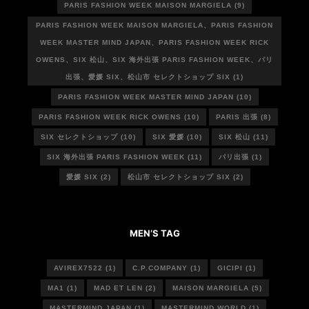
PARIS FASHION WEEK MAISON MARGIELA
(9)
PARIS FASHION WEEK MAISON MARGIELA、PARIS FASHION
WEEK MASTER MIND JAPAN、PARIS FASHION WEEK RICK
OWENS、SIX 松山、SIX 海外出張 PARIS FASHION WEEK、パリ
出張、愛媛 SIX、松山市 セレクトショップ SIX
(1)
PARIS FASHION WEEK MASTER MIND JAPAN
(10)
PARIS FASHION WEEK RICK OWENS
(10)
PARIS 出張
(8)
SIX セレクトショップ
(10)
SIX 愛媛
(10)
SIX 松山
(11)
SIX 海外出張 PARIS FASHION WEEK
(11)
パリ出張
(1)
愛媛 SIX
(2)
松山市 セレクトショップ SIX
(2)
MEN’S TAG
AVIREX7522
(1)
C.P.COMPANY
(1)
GICIPI
(1)
MA1
(1)
MAD ET LEN
(2)
MAISON MARGIELA
(5)
MASTERMIND JAPAN
(1)
MASTERMIND WORLD
(1)