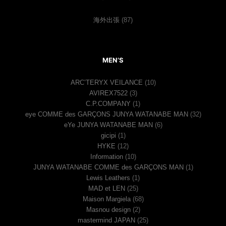
海外出張
(87)
MEN’S
ARC’TERYX VEILANCE
(10)
AVIREX7522
(3)
C.P.COMPANY
(1)
eye COMME des GARÇONS JUNYA WATANABE MAN
(32)
eYe JUNYA WATANABE MAN
(6)
gicipi
(1)
HYKE
(12)
Information
(10)
JUNYA WATANABE COMME des GARÇONS MAN
(1)
Lewis Leathers
(1)
MAD et LEN
(25)
Maison Margiela
(68)
Masnou design
(2)
mastermind JAPAN
(25)