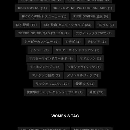
RICK OWENS
(11)
RICK OWENS VINTAGE SNEAKS
(1)
RICK OWENS スニーカー
(1)
RICK OWENS 通販
(9)
SIX 愛媛
(17)
SIX 松山 セレクトショップ
(24)
TEN C
(3)
TERRE NOIRE MAD ET LEN
(1)
アヴィレックス7522
(1)
シーピーカンパニー
(1)
ジチピ
(1)
テレノア
(1)
テンシー
(3)
マスターマインドジャパン
(1)
マスターマインドワールド
(1)
マドエレン
(1)
マドエレンポプリ
(2)
マルジェラTシャツ
(1)
マルジェラ財布
(1)
メゾンマルジェラ
(5)
リックオウエンス
(10)
愛媛 SIX
(1)
愛媛県松山市セレクトショップSIX
(1)
通販
(23)
WOMEN’S TAG