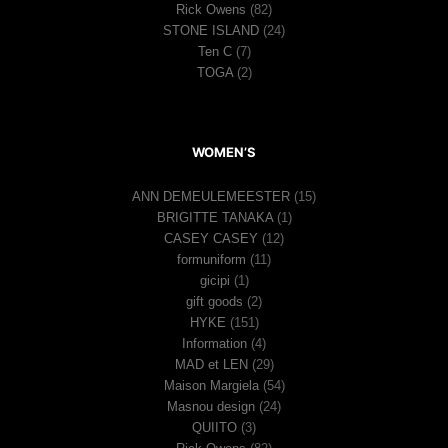
Rick Owens
(82)
STONE ISLAND
(24)
Ten C
(7)
TOGA
(2)
WOMEN’S
ANN DEMEULEMEESTER
(15)
BRIGITTE TANAKA
(1)
CASEY CASEY
(12)
formuniform
(11)
gicipi
(1)
gift goods
(2)
HYKE
(151)
Information
(4)
MAD et LEN
(29)
Maison Margiela
(54)
Masnou design
(24)
QUIITO
(3)