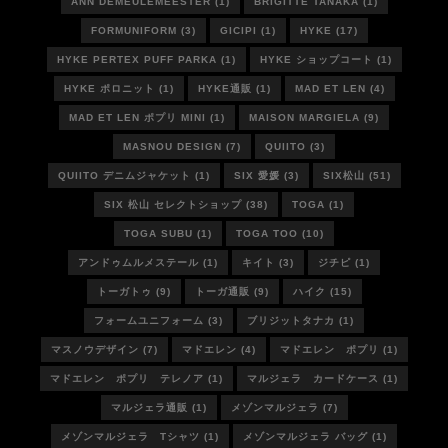
ANN DEMEULEMEESTER
(1)
BRIGITTE TANAKA
(1)
FORMUNIFORM
(3)
GICIPI
(1)
HYKE
(17)
HYKE PERTEX PUFF PARKA
(1)
HYKE ショップコート
(1)
HYKE ポロニット
(1)
HYKE通販
(1)
MAD ET LEN
(4)
MAD ET LEN ポプリ MINI
(1)
MAISON MARGIELA
(9)
MASNOU DESIGN
(7)
QUIITO
(3)
QUIITO デニムジャケット
(1)
SIX 愛媛
(3)
SIX松山
(51)
SIX 松山 セレクトショップ
(38)
TOGA
(1)
TOGA SUBU
(1)
TOGA TOO
(10)
アンドゥムルメステール
(1)
キイト
(3)
ジチピ
(1)
トーガトゥ
(9)
トーガ通販
(9)
ハイク
(15)
フォームユニフォーム
(3)
ブリジットタナカ
(1)
マスノウデザイン
(7)
マドエレン
(4)
マドエレン ポプリ
(1)
マドエレン ポプリ テレノア
(1)
マルジェラ カードケース
(1)
マルジェラ通販
(1)
メゾンマルジェラ
(7)
メゾンマルジェラ Tシャツ
(1)
メゾンマルジェラ バッグ
(1)