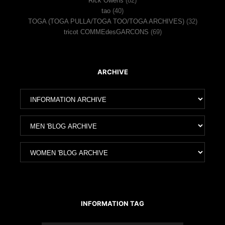
Rick Owens
(82)
tao
(40)
TOGA (TOGA PULLA/TOGA TOO/TOGA ARCHIVES)
(32)
tricot COMMEdesGARCONS
(69)
ARCHIVE
ア
ー
カ
ア
イ
ー
ブ
カ
ア
イ
ー
ブ
カ
イ
ブ
INFORMATION TAG