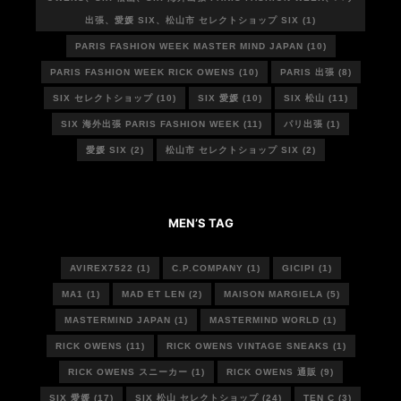
出張、愛媛 SIX、松山市 セレクトショップ SIX
(1)
PARIS FASHION WEEK MASTER MIND JAPAN
(10)
PARIS FASHION WEEK RICK OWENS
(10)
PARIS 出張
(8)
SIX セレクトショップ
(10)
SIX 愛媛
(10)
SIX 松山
(11)
SIX 海外出張 PARIS FASHION WEEK
(11)
パリ出張
(1)
愛媛 SIX
(2)
松山市 セレクトショップ SIX
(2)
MEN’S TAG
AVIREX7522
(1)
C.P.COMPANY
(1)
GICIPI
(1)
MA1
(1)
MAD ET LEN
(2)
MAISON MARGIELA
(5)
MASTERMIND JAPAN
(1)
MASTERMIND WORLD
(1)
RICK OWENS
(11)
RICK OWENS VINTAGE SNEAKS
(1)
RICK OWENS スニーカー
(1)
RICK OWENS 通販
(9)
SIX 愛媛
(17)
SIX 松山 セレクトショップ
(24)
TEN C
(3)