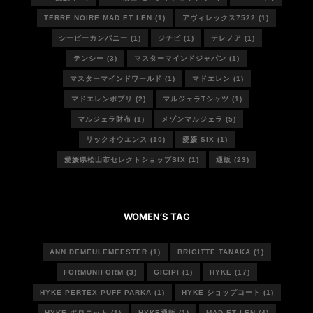
TERRE NOIRE MAD ET LEN
(1)
アヴィレックス7522
(1)
シーピーカンパニー
(1)
ジチピ
(1)
テレノア
(1)
テンシー
(3)
マスターマインドジャパン
(1)
マスターマインドワールド
(1)
マドエレン
(1)
マドエレンポプリ
(2)
マルジェラTシャツ
(1)
マルジェラ財布
(1)
メゾンマルジェラ
(5)
リックオウエンス
(10)
愛媛 SIX
(1)
愛媛県松山市セレクトショップSIX
(1)
通販
(23)
WOMEN’S TAG
ANN DEMEULEMEESTER
(1)
BRIGITTE TANAKA
(1)
FORMUNIFORM
(3)
GICIPI
(1)
HYKE
(17)
HYKE PERTEX PUFF PARKA
(1)
HYKE ショップコート
(1)
HYKE ポロニット
(1)
HYKE通販
(1)
MAD ET LEN
(4)