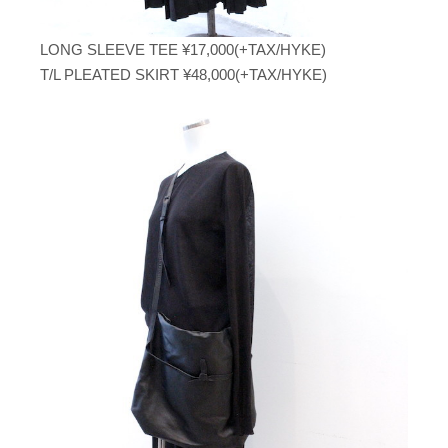
LONG SLEEVE TEE ¥17,000(+TAX/HYKE)
T/L PLEATED SKIRT ¥48,000(+TAX/HYKE)