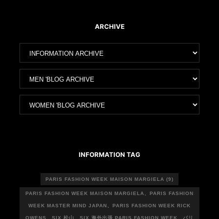
ARCHIVE
ア
ー
カ
ア
イ
ー
ブ
カ
ア
イ
ー
ブ
カ
イ
ブ
INFORMATION TAG
PARIS FASHION WEEK MAISON MARGIELA
(9)
PARIS FASHION WEEK MAISON MARGIELA、PARIS FASHION
WEEK MASTER MIND JAPAN、PARIS FASHION WEEK RICK
OWENS、SIX 松山、SIX 海外出張 PARIS FASHION WEEK、パリ