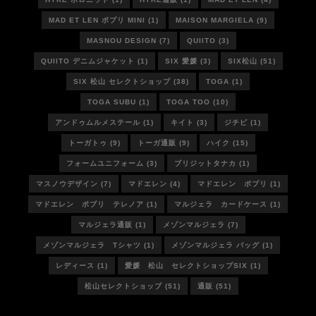
MAD ET LEN ポプリ MINI
(1)
MAISON MARGIELA
(9)
MASNOU DESIGN
(7)
QUIITO
(3)
QUIITO デニムジャケット
(1)
SIX 愛媛
(3)
SIX松山
(51)
SIX 松山 セレクトショップ
(38)
TOGA
(1)
TOGA SUBU
(1)
TOGA TOO
(10)
アンドゥムルメステール
(1)
キイト
(3)
ジチピ
(1)
トーガトゥ
(9)
トーガ通販
(9)
ハイク
(15)
フォームユニフォーム
(3)
ブリジットタナカ
(1)
マスノウデザイン
(7)
マドエレン
(4)
マドエレン ポプリ
(1)
マドエレン ポプリ テレノア
(1)
マルジェラ カードケース
(1)
マルジェラ通販
(1)
メゾンマルジェラ
(7)
メゾンマルジェラ Tシャツ
(1)
メゾンマルジェラ バッグ
(1)
レディース
(1)
愛媛 松山 セレクトショップSIX
(1)
松山セレクトショップ
(51)
通販
(51)