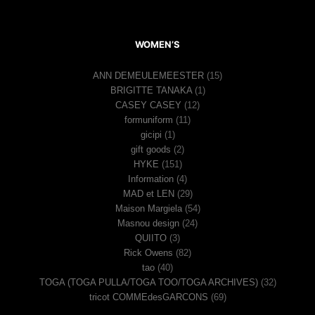
WOMEN’S
ANN DEMEULEMEESTER
(15)
BRIGITTE TANAKA
(1)
CASEY CASEY
(12)
formuniform
(11)
gicipi
(1)
gift goods
(2)
HYKE
(151)
Information
(4)
MAD et LEN
(29)
Maison Margiela
(54)
Masnou design
(24)
QUIITO
(3)
Rick Owens
(82)
tao
(40)
TOGA (TOGA PULLA/TOGA TOO/TOGA ARCHIVES)
(32)
tricot COMMEdesGARCONS
(69)