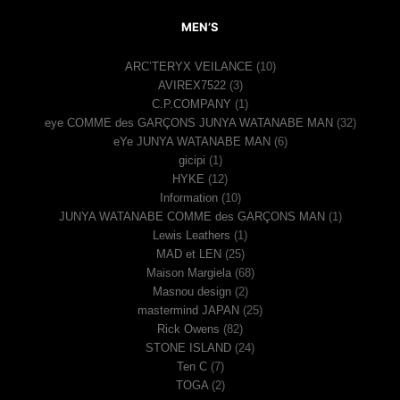
MEN’S
ARC’TERYX VEILANCE
(10)
AVIREX7522
(3)
C.P.COMPANY
(1)
eye COMME des GARÇONS JUNYA WATANABE MAN
(32)
eYe JUNYA WATANABE MAN
(6)
gicipi
(1)
HYKE
(12)
Information
(10)
JUNYA WATANABE COMME des GARÇONS MAN
(1)
Lewis Leathers
(1)
MAD et LEN
(25)
Maison Margiela
(68)
Masnou design
(2)
mastermind JAPAN
(25)
Rick Owens
(82)
STONE ISLAND
(24)
Ten C
(7)
TOGA
(2)