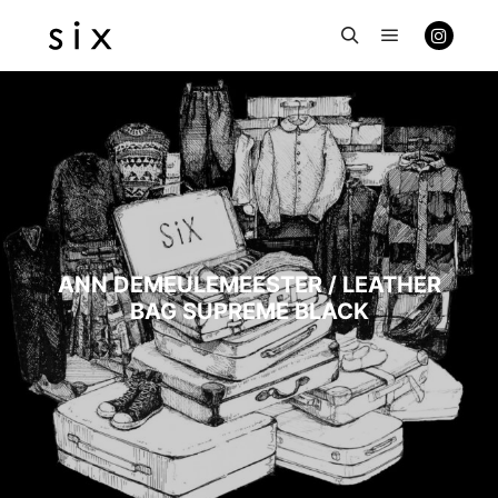
メインメニ
検索
ANN DEMEULEMEESTER / LEATHER
BAG SUPREME BLACK